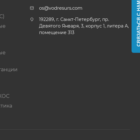
СВЯЗАТЬСЯ С 
os@vodresurs.com
С)
192289, г. Санкт-Петербург, пр.
ые
Девятого Января, 3, корпус 1, литера А,
помещение 313
ые
танции
 КОС
стика