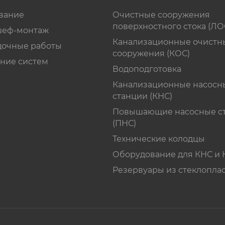
вание
Очистные сооружения
поверхностного стока (ЛО
шеф-монтаж
Канализационные очистн
дочные работы
сооружения (КОС)
ние систем
Водоподготовка
Канализационные насосн
станции (КНС)
Повышающие насосные с
(ПНС)
Технические колодцы
Оборудование для КНС и
Резервуары из стеклопла